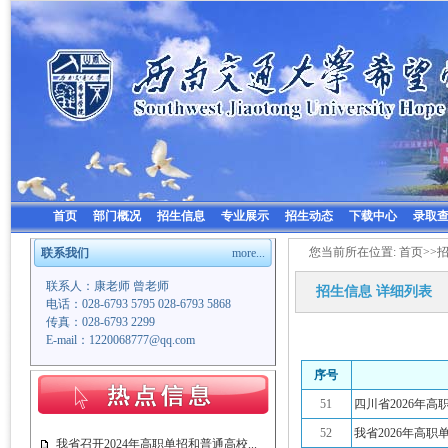
首页
部门概况
招生信息
专业展示
招生动态
下载中心
录取
您当前所在位置:
首页
>>
联系我们
more...
联系人：康老师 曾老师
招生信息
详细列表
电话：028-6793 5795 028-6793 5868
传真：028-6793 2299
E-mail：1220068777@qq.com
序号
51
四川省2026年
52
我省2026年高职
我省召开2024年高职单招和普通高校...