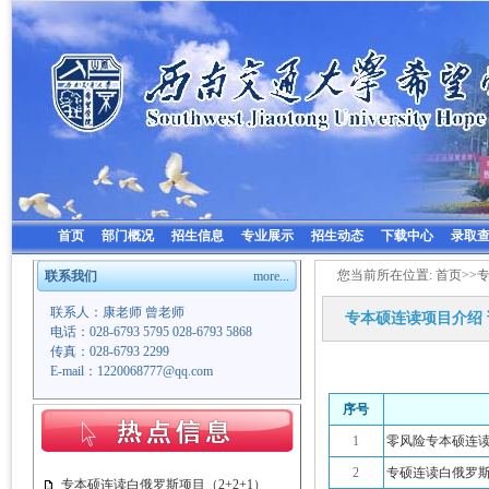
首页
部门概况
招生信息
专业展示
招生动态
下载中心
录取
您当前所在位置:
首页
>>
联系我们
more...
联系人：康老师 曾老师
专本硕连读项目介绍
电话：028-6793 5795 028-6793 5868
传真：028-6793 2299
E-mail：1220068777@qq.com
序号
1
零风险专本硕连读
2
专硕连读白俄罗斯项
专本硕连读白俄罗斯项目（2+2+1）